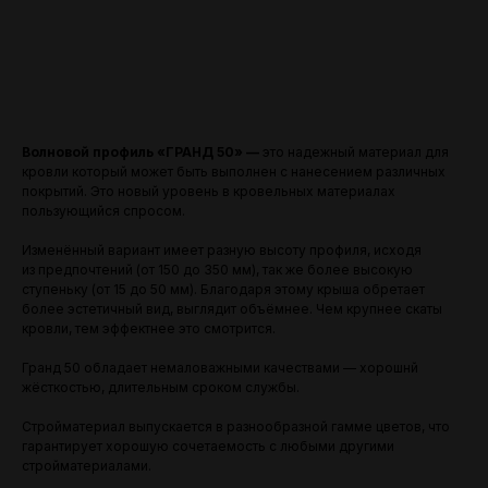
В корзину
Волновой профиль «ГРАНД 50» —
это надежный материал для
кровли который может быть выполнен с нанесением различных
покрытий. Это новый уровень в кровельных материалах
пользующийся спросом.
Изменённый вариант имеет разную высоту профиля, исходя
из предпочтений (от 150 до 350 мм), так же более высокую
ступеньку (от 15 до 50 мм). Благодаря этому крыша обретает
более эстетичный вид, выглядит объёмнее. Чем крупнее скаты
кровли, тем эффектнее это смотрится.
Гранд 50 обладает немаловажными качествами — хорошнй
жёсткостью, длительным сроком службы.
Стройматериал выпускается в разнообразной гамме цветов, что
гарантирует хорошую сочетаемость с любыми другими
стройматериалами.